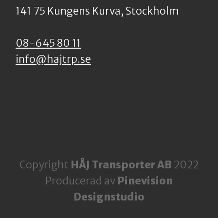
141 75 Kungens Kurva, Stockholm
08-645 80 11
info@hajtrp.se
Copyright
HÅJ Transporter AB
2022
Producerad av
Pinevision
Designstudio